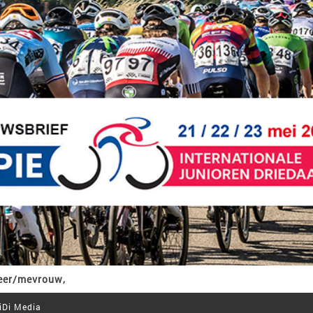
eer/mevrouw,
iDi Media