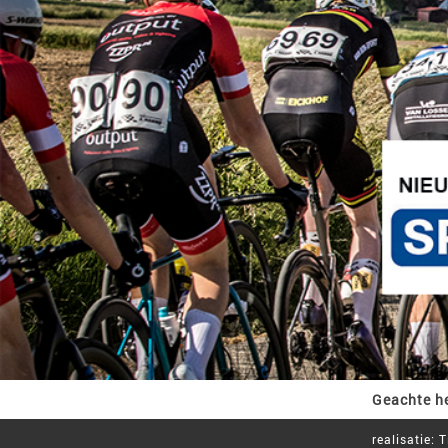
Geachte h
realisatie:
T