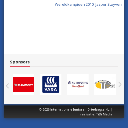
Wereldkampioen 2010: Jasper Stuyven
Sponsors
N
Previous
© 2026 Internationale Junioren Driedaagse NL |
realisatie:
TiDi Media