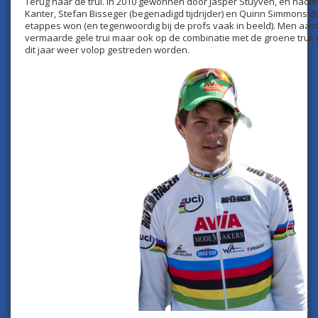
Terug naar de trui. In 2010 gewonnen door Jasper Stuyven, en nad
Kanter, Stefan Bisseger (begenadigd tijdrijder) en Quinn Simmons die
etappes won (en tegenwoordig bij de profs vaak in beeld). Men aast 
vermaarde gele trui maar ook op de combinatie met de groene trui. On
dit jaar weer volop gestreden worden.