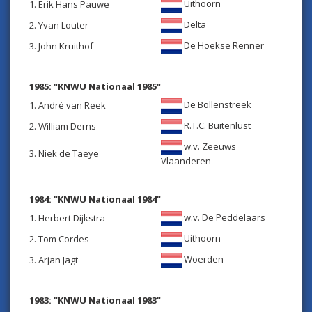
Uithoorn
1. Erik Hans Pauwe
Delta
2. Yvan Louter
De Hoekse Renner
3. John Kruithof
1985: "KNWU Nationaal 1985"
De Bollenstreek
1. André van Reek
R.T.C. Buitenlust
2. William Derns
w.v. Zeeuws
3. Niek de Taeye
Vlaanderen
1984: "KNWU Nationaal 1984"
w.v. De Peddelaars
1. Herbert Dijkstra
Uithoorn
2. Tom Cordes
Woerden
3. Arjan Jagt
1983: "KNWU Nationaal 1983"