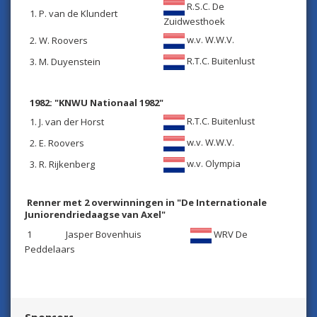
R.S.C. De
1. P. van de Klundert
Zuidwesthoek
w.v. W.W.V.
2. W. Roovers
R.T.C. Buitenlust
3. M. Duyenstein
1982: "KNWU Nationaal 1982"
R.T.C. Buitenlust
1. J. van der Horst
w.v. W.W.V.
2. E. Roovers
w.v. Olympia
3. R. Rijkenberg
Renner met 2 overwinningen in "De Internationale
Juniorendriedaagse van Axel"
1 Jasper Bovenhuis
WRV De
Peddelaars