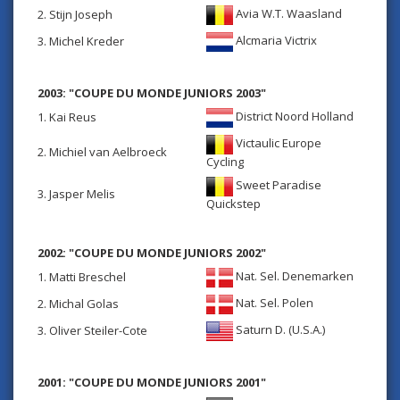
Avia W.T. Waasland
2. Stijn Joseph
Alcmaria Victrix
3. Michel Kreder
2003: "COUPE DU MONDE JUNIORS 2003"
District Noord Holland
1. Kai Reus
Victaulic Europe
2. Michiel van Aelbroeck
Cycling
Sweet Paradise
3. Jasper Melis
Quickstep
2002: "COUPE DU MONDE JUNIORS 2002"
Nat. Sel. Denemarken
1. Matti Breschel
Nat. Sel. Polen
2. Michal Golas
Saturn D. (U.S.A.)
3. Oliver Steiler-Cote
2001: "COUPE DU MONDE JUNIORS 2001"