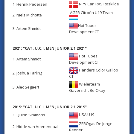
NPV Carl RAS Roskilde
1. Henrik Pedersen
AG2R Citroën U19 Team
2. Niels Michotte
Hot Tubes
3. Artem Shmidt
Development CT
2021: "CAT. U.C.I. MEN JUNIOR 2.1 2021"
Hot Tubes
1. Artem Shmidt
Development CT
Flanders Color Galloo
2. Joshua Tarling
CT
Wielerteam
3. Alec Segaert
Gaverzicht Be-Okay
2019: "CAT. U.C.I. MEN JUNIOR 2.1 2019"
USA U19
1. Quinn Simmons
ZEROgas De Jonge
2. Hidde van Veenendaal
Renner