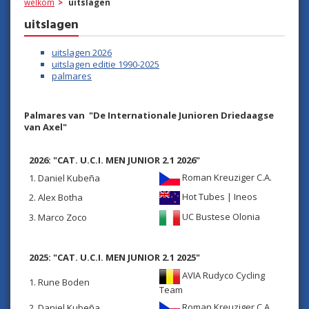
welkom
uitslagen
uitslagen
uitslagen 2026
uitslagen editie 1990-2025
palmares
Palmares van "De Internationale Junioren Driedaagse
van Axel"
2026: "CAT. U.C.I. MEN JUNIOR 2.1 2026"
Roman Kreuziger C.A.
1. Daniel Kubeña
Hot Tubes | Ineos
2. Alex Botha
UC Bustese Olonia
3. Marco Zoco
2025: "CAT. U.C.I. MEN JUNIOR 2.1 2025"
AVIA Rudyco Cycling
1. Rune Boden
Team
Roman Kreuziger C.A.
2. Daniel Kubeña