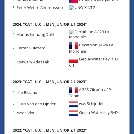
3. Peter Wettre Andreassen
UNO-X NTG
2024: "CAT. U.C.I. MEN JUNIOR 2.1 2024"
Decathlon AG2R La
1. Marius Innhaug Dahl
Mondiale
Decathlon AG2R La
2. Carter Guichard
Mondiale
Gepla-Watersley R+D
3. Ksawery Adaszak
C.T.
2023: "CAT. U.C.I. MEN JUNIOR 2.1 2023"
AG2R Citroën U19
1. Léo Bisiaux
Team
w.v. Schijndel
2. Guus van den Eijnden
Gepla-Watersley R+D
3. Mees Vlot
2022: "CAT. U.C.I. MEN JUNIOR 2.1 2022"