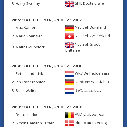
SPIE Douteloigne
3. Harry Sweeny
2015: "CAT. U.C.I. MEN JUNIOR 2.1 2015"
Nat. Sel. Duitsland
1. Max Kanter
Nat. Sel. Zwitserland
2. Mario Spengler
Nat. Sel. Groot
3. Matthew Bostock
Brittanië
2014: "CAT. U.C.I. MEN JUNIOR 2.1 2014"
WRV De Peddelaars
1. Peter Lenderink
Nordrein Westfalen
2. Jan Tschernoster
3. Bram Welten
TWC Pijnenburg
2013: "CAT. U.C.I. MEN JUNIOR 2.1 2013"
AVIA Crabbe Team
1. Brent Luijckx
Blue Water Cycling
2. Simon Hamann Larsen