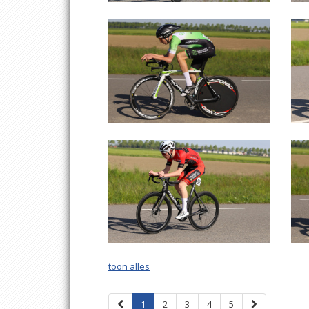
toon alles
1
2
3
4
5