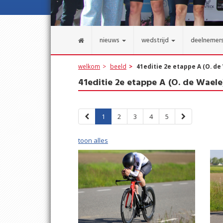
nieuws
wedstrijd
deelnemer
welkom
beeld
41editie 2e etappe A (O. de
41editie 2e etappe A (O. de Waele
1
2
3
4
5
toon alles