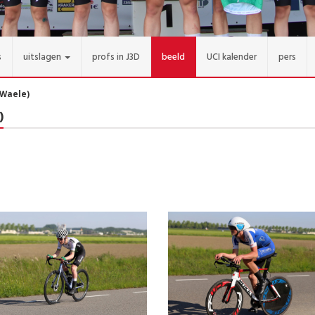
s
uitslagen
profs in J3D
beeld
UCI kalender
pers
 Waele)
)