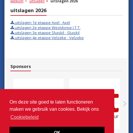
welkom
uitslagen
uitslagen 2026
uitslagen 2026
uitslagen 1e etappe Axel - Axel
uitslagen 2e etappe Westdorpe I.T.T.
uitslagen 3e etappe Sluiskil - Sluiskil
uitslagen 4e etappe Velzeke - Velzeke
Sponsors
N
Om deze site goed te laten functioneren
Previous
maken we gebruik van cookies. Bekijk ons
Cookiebeleid
OK