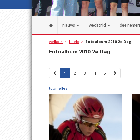
nieuws
wedstrijd
deelnemer
welkom
beeld
Fotoalbum 2010 2e Dag
Fotoalbum 2010 2e Dag
1
2
3
4
5
toon alles