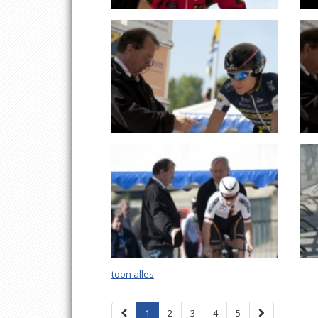
toon alles
1
2
3
4
5