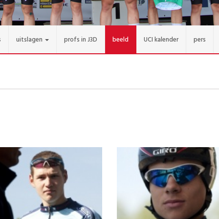
s
uitslagen
profs in J3D
beeld
UCI kalender
pers