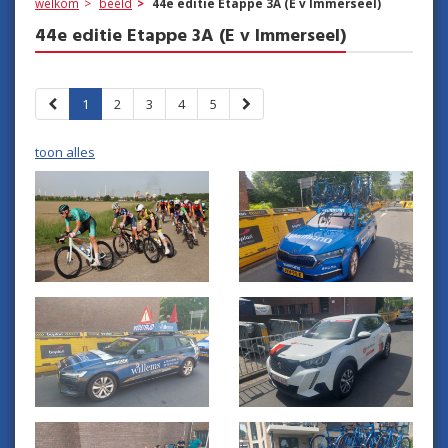
welkom
beeld
44e editie Etappe 3A (E v Immerseel)
44e editie Etappe 3A (E v Immerseel)
1
2
3
4
5
toon alles