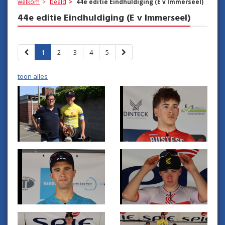
welkom
beeld
44e editie Eindhuldiging (E v Immerseel)
44e editie Eindhuldiging (E v Immerseel)
1
2
3
4
5
toon alles