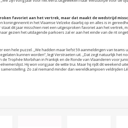
 ,,We zijn vorig jaar voor het eerst uitgeweken naar Westdorpe voor de tijdr
sproken favoriet aan het vertrek, maar dat maakt de wedstrijd miss
n koninginnenrit in het Vlaamse Velzeke daarbij op en alles is in gereedhei
r staat dit jaar misschien niet een uitgesproken favoriet aan het vertrek,
maar gezien het uitdagende parkoers zal er aan het einde van de rit ongetw
weer een hele puzzel. ,,We hadden maar liefst 59 aanmeldingen van teams ui
elaten kunnen worden”, legt Verstraeten uit. ,,Dat zegt natuurlijk het no
an de Trophée Morbihan in Frankijk en de Ronde van Vlaanderen voor junio
emerslijst. Hij won vorig jaar de witte trui. Maar hij rijdt dit weekend uite
le samenstelling. Zo zal niemand minder dan wereldkampioen veldrijden Lé