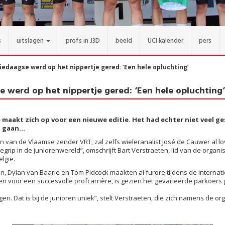
s
uitslagen
profs in J3D
beeld
UCI kalender
pers
iedaagse werd op het nippertje gered: ‘Een hele opluchting’
e werd op het nippertje gered: ‘Een hele opluchting’
 maakt zich op voor een nieuwe editie. Het had echter niet veel g
 gaan...
en van de Vlaamse zender VRT, zal zelfs wieleranalist José de Cauwer al 
begrip in de juniorenwereld”, omschrijft Bart Verstraeten, lid van de organis
lgië.
 Dylan van Baarle en Tom Pidcock maakten al furore tijdens de internati
gen voor een succesvolle profcarrière, is gezien het gevarieerde parkoer
gen. Dat is bij de junioren uniek”, stelt Verstraeten, die zich namens de