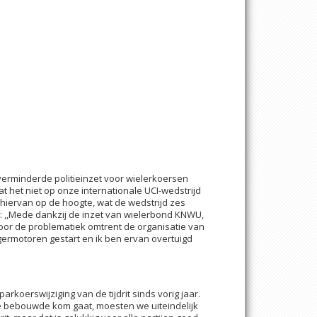
verminderde politieinzet voor wielerkoersen
at het niet op onze internationale UCI-wedstrijd
hiervan op de hoogte, wat de wedstrijd zes
s: ,,Mede dankzij de inzet van wielerbond KNWU,
voor de problematiek omtrent de organisatie van
germotoren gestart en ik ben ervan overtuigd
arkoerswijziging van de tijdrit sinds vorig jaar.
 de bebouwde kom gaat, moesten we uiteindelijk