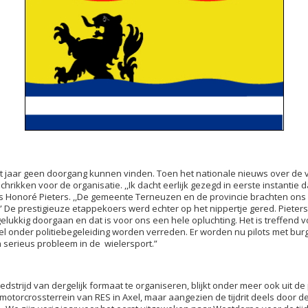
it jaar geen doorgang kunnen vinden. Toen het nationale nieuws over de 
hrikken voor de organisatie. ,,Ik dacht eerlijk gezegd in eerste instantie d
s Honoré Pieters. ,,De gemeente Terneuzen en de provincie brachten ons 
.” De prestigieuze etappekoers werd echter op het nippertje gered. Pieter
elukkig doorgaan en dat is voor ons een hele opluchting. Het is treffend 
 onder politiebegeleiding worden verreden. Er worden nu pilots met bur
n serieus probleem in de wielersport.”
dstrijd van dergelijk formaat te organiseren, blijkt onder meer ook uit de p
 motorcrossterrein van RES in Axel, maar aangezien de tijdrit deels door