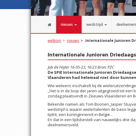
nieuws
wedstrijd
deelnemer
welkom
nieuws
Internationale Junioren Dr
Internationale Junioren Driedaags
Job de Feijter 16-05-23, 16:23 Bron: PZC
De SPIE Internationale Junioren Driedaagse
Vlaanderen had helemaal niet door kunnen
Wie weleens inschakelt bij de wieleruitzending
,,Het is in de loop der jaren uitgegroeid tot een 
zondag plaatsvindt in Zeeuws-Vlaanderen en Be
Bekende namen als Tom Boonen, Jasper Stuyven,
wedstrijd is waarin wielertalenten de basis leg
tijdrit, een koninginnenrit in België...
En dat in een tijdsbestek van nauwelijks drie da
deelnemersveld.