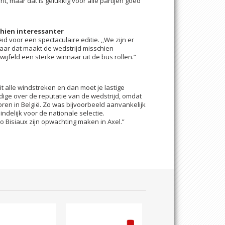
it, maar dat is gelukkig voor alle partijen goed
chien interessanter
d voor een spectaculaire editie. ,,We zijn er
 maar dat maakt de wedstrijd misschien
ijfeld een sterke winnaar uit de bus rollen.”
t alle windstreken en dan moet je lastige
dige over de reputatie van de wedstrijd, omdat
ren in België. Zo was bijvoorbeeld aanvankelijk
indelijk voor de nationale selectie.
o Bisiaux zijn opwachting maken in Axel.”