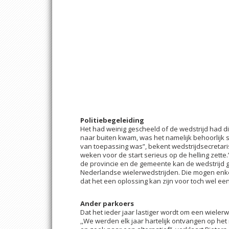
Politiebegeleiding
Het had weinig gescheeld of de wedstrijd had d
naar buiten kwam, was het namelijk behoorlijk sc
van toepassing was”, bekent wedstrijdsecretari
weken voor de start serieus op de helling zette
de provincie en de gemeente kan de wedstrijd g
Nederlandse wielerwedstrijden. Die mogen enkel
dat het een oplossing kan zijn voor toch wel ee
Ander parkoers
Dat het ieder jaar lastiger wordt om een wielerwe
,,We werden elk jaar hartelijk ontvangen op het