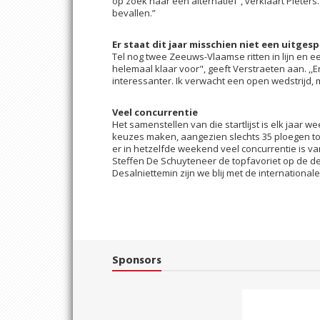
op zoek naar een alternatief”, verklaart Pieters.
bevallen.”
Er staat dit jaar misschien niet een uitge
Tel nog twee Zeeuws-Vlaamse ritten in lijn en ee
helemaal klaar voor", geeft Verstraeten aan. ,,E
interessanter. Ik verwacht een open wedstrijd, 
Veel concurrentie
Het samenstellen van die startlijst is elk jaar 
keuzes maken, aangezien slechts 35 ploegen toeg
er in hetzelfde weekend veel concurrentie is v
Steffen De Schuyteneer de topfavoriet op de deeln
Desalniettemin zijn we blij met de internationa
Sponsors