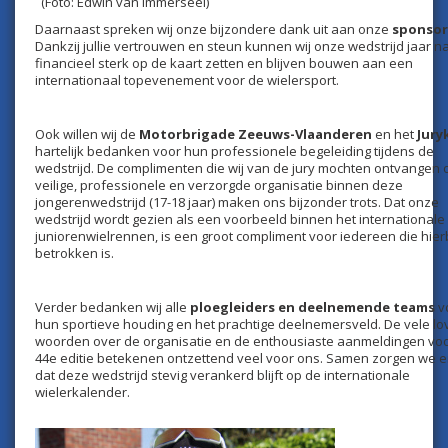
(Foto: Edwin van Immerseel)
Daarnaast spreken wij onze bijzondere dank uit aan onze
sponso
Dankzij jullie vertrouwen en steun kunnen wij onze wedstrijd jaar na
financieel sterk op de kaart zetten en blijven bouwen aan een
internationaal topevenement voor de wielersport.
Ook willen wij de
Motorbrigade Zeeuws-Vlaanderen
en het
Jury
hartelijk bedanken voor hun professionele begeleiding tijdens de
wedstrijd. De complimenten die wij van de jury mochten ontvangen 
veilige, professionele en verzorgde organisatie binnen deze
jongerenwedstrijd (17-18 jaar) maken ons bijzonder trots. Dat onze
wedstrijd wordt gezien als een voorbeeld binnen het internationale
juniorenwielrennen, is een groot compliment voor iedereen die hierb
betrokken is.
Verder bedanken wij alle
ploegleiders en deelnemende teams
v
hun sportieve houding en het prachtige deelnemersveld. De vele l
woorden over de organisatie en de enthousiaste aanmeldingen vo
44e editie betekenen ontzettend veel voor ons. Samen zorgen we e
dat deze wedstrijd stevig verankerd blijft op de internationale
wielerkalender.