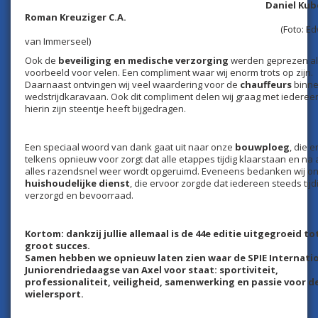
Daniel Ku
Roman Kreuziger C.A.
(Foto: Edwi
van Immerseel)
Ook de
beveiliging en medische verzorging
werden geprezen al
voorbeeld voor velen. Een compliment waar wij enorm trots op zijn.
Daarnaast ontvingen wij veel waardering voor de
chauffeurs
binne
wedstrijdkaravaan. Ook dit compliment delen wij graag met iederee
hierin zijn steentje heeft bijgedragen.
Een speciaal woord van dank gaat uit naar onze
bouwploeg
, die e
telkens opnieuw voor zorgt dat alle etappes tijdig klaarstaan en na 
alles razendsnel weer wordt opgeruimd. Eveneens bedanken wij o
huishoudelijke dienst
, die ervoor zorgde dat iedereen steeds tijd
verzorgd en bevoorraad.
Kortom: dankzij jullie allemaal is de 44e editie uitgegroeid to
groot succes.
Samen hebben we opnieuw laten zien waar de SPIE Internati
Juniorendriedaagse van Axel voor staat: sportiviteit,
professionaliteit, veiligheid, samenwerking en passie voor d
wielersport.