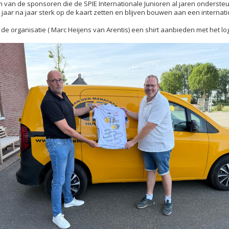
van de sponsoren die de SPIE Internationale Junioren al jaren ondersteu
 jaar na jaar sterk op de kaart zetten en blijven bouwen aan een interna
n de organisatie ( Marc Heijens van Arentis) een shirt aanbieden met het 