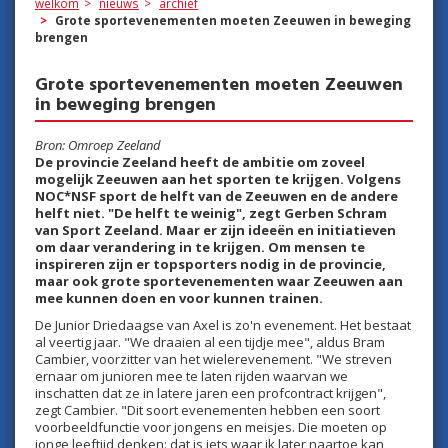
welkom
nieuws
archief
Grote sportevenementen moeten Zeeuwen in beweging
brengen
Grote sportevenementen moeten Zeeuwen
in beweging brengen
Bron: Omroep Zeeland
De provincie Zeeland heeft de ambitie om zoveel
mogelijk Zeeuwen aan het sporten te krijgen. Volgens
NOC*NSF sport de helft van de Zeeuwen en de andere
helft niet. "De helft te weinig", zegt Gerben Schram
van Sport Zeeland. Maar er zijn ideeën en initiatieven
om daar verandering in te krijgen. Om mensen te
inspireren zijn er topsporters nodig in de provincie,
maar ook grote sportevenementen waar Zeeuwen aan
mee kunnen doen en voor kunnen trainen.
De Junior Driedaagse van Axel is zo'n evenement. Het bestaat
al veertig jaar. "We draaien al een tijdje mee", aldus Bram
Cambier, voorzitter van het wielerevenement. "We streven
ernaar om junioren mee te laten rijden waarvan we
inschatten dat ze in latere jaren een profcontract krijgen",
zegt Cambier. "Dit soort evenementen hebben een soort
voorbeeldfunctie voor jongens en meisjes. Die moeten op
jonge leeftijd denken: dat is iets waar ik later naartoe kan