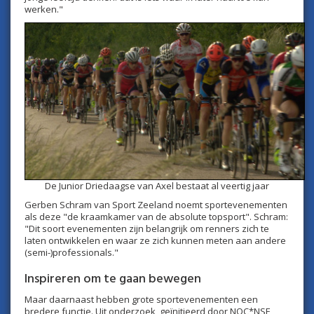
werken."
De Junior Driedaagse van Axel bestaat al veertig jaar
Gerben Schram van Sport Zeeland noemt sportevenementen
als deze "de kraamkamer van de absolute topsport". Schram:
"Dit soort evenementen zijn belangrijk om renners zich te
laten ontwikkelen en waar ze zich kunnen meten aan andere
(semi-)professionals."
Inspireren om te gaan bewegen
Maar daarnaast hebben grote sportevenementen een
bredere functie. Uit onderzoek, geïnitieerd door NOC*NSF