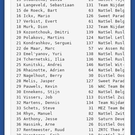
 14 Langeveld, Sebastiaan     131  Team Nijdam/Blo
 15 de Roeck, Bart             63  NatSel Belgi‰  
 16 Ickx, Mario               126  Sweet Paradise 
 17 Verbist, Evert             61  NatSel Belgi‰  
 18 Murk, Dion                132  Team Nijdam/Blo
 19 Kozontchouk, Dmitri       139  NatSel Rusland 
 20 Polakovs, Martins         124  NatSel Letland 
 21 Kondrashkov, Serguei      137  NatSel Rusland 
 22 de Maar, Marc              57  wv Assen Roden 
 23 Emel'yanov, Yuri          138  NatSel Rusland 
 24 Tchernetski, Ilia         136  NatSel Rusland 
 25 Kunitski, Andrei          146  NatSel Wit-Rusl
 26 Rhainotte, Adrien          64  NatSel Belgi‰  
 27 Nagelhout, Berry           30  DistSel Oost Ne
 28 Melis, Jasper             127  Sweet Paradise 
 29 Pauwels, Kevin             16  WAC Team Belgiu
 30 Ennekens, Stijn            62  NatSel Belgi‰  
 31 Vissers, Job              113  DistSel Zuid Oo
 32 Martens, Dennis           134  Team Nijdam/Blo
 33 Schets, Steve              31  MEZ Team Belgiu
 34 Rhyn, Manuel               82  NatSel Zwitserl
 35 Anthony, Jesse            120  Saturn Developm
 36 Hassink, Arne              26  DistSel Oost Ne
 37 Rentmeester, Ruud          11  ZRTC Theo Midde