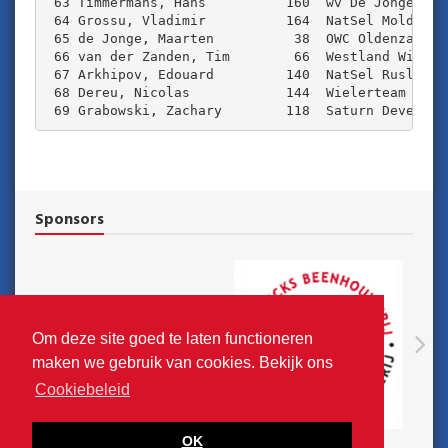
 63 Timmermans, Hans          160  wv De Jonge Ren
 64 Grossu, Vladimir          164  NatSel Moldavi‰
 65 de Jonge, Maarten          38  OWC Oldenzaal  
 66 van der Zanden, Tim        66  Westland Wil Vo
 67 Arkhipov, Edouard         140  NatSel Rusland 
 68 Dereu, Nicolas            144  Wielerteam Waas
 69 Grabowski, Zachary        118  Saturn Developm
Sponsors
N
Om deze site goed te laten functioneren
Previous
maken we gebruik van cookies. Bekijk ons
Cookiebeleid
OK