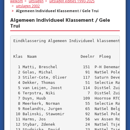
welkom
uitslagen
uitslagen edities 1990-2025
uitslagen 2002
Algemeen Individueel Klassement / Gele Trui
Algemeen Individueel Klassement / Gele
Trui
Eindklassering Algemeen Individueel klassement Dow 
Klas  Naam                   Deelnr  Ploeg        
  1 Matti, Breschel           151  P-H Denemarken  
  2 Golas, Michal              91  NatSel Polen   
  3 Stiler-Cote, Oliver       117  Saturn Developm
  4 Dekker, Thomas             51  Selectie Raboba
  5 van Leijen, Joost         114  DistSel Zuid Oo
  6 Terpstra, Niki              7  DistSel Zuid-We
  7 Duyn, Huub                109  Hoornse RTC    
  8 Meerkerk, Norman           55  Selectie Raboban
  9 Roelandts, Jurgen          65  NatSel Belgi‰  
 10 Balinski, Stawomir         92  NatSel Polen   
 11 Harms, Jos                 56  wv Assen Roden 
 12 Stybar, Zdenek             24  NatSel Tsjechi‰
 13 Studnicka, David           23  NatSel Tsjechi‰