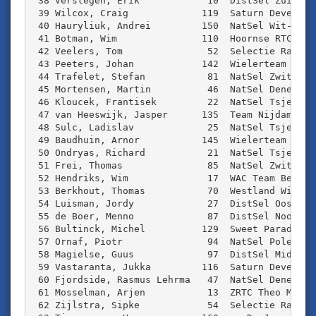
 38 Verstegen, Erik            10  DistSel Zuid-We
 39 Wilcox, Craig             119  Saturn Developm
 40 Hauryliuk, Andrei         150  NatSel Wit-Rusl
 41 Botman, Wim               110  Hoornse RTC    
 42 Veelers, Tom               52  Selectie Raboba
 43 Peeters, Johan            142  Wielerteam Waas
 44 Trafelet, Stefan           81  NatSel Zwitserl
 45 Mortensen, Martin          46  NatSel Denemark
 46 Kloucek, Frantisek         22  NatSel Tsjechi‰
 47 van Heeswijk, Jasper      135  Team Nijdam/Blo
 48 Sulc, Ladislav             25  NatSel Tsjechi‰
 49 Baudhuin, Arnor           145  Wielerteam Waas
 50 Ondryas, Richard           21  NatSel Tsjechi‰
 51 Frei, Thomas               85  NatSel Zwitserl
 52 Hendriks, Wim              17  WAC Team Belgiu
 53 Berkhout, Thomas           70  Westland Wil Vo
 54 Luisman, Jordy             27  DistSel Oost Ne
 55 de Boer, Menno             87  DistSel Noord-H
 56 Bultinck, Michel          129  Sweet Paradise 
 57 Ornaf, Piotr               94  NatSel Polen   
 58 Magielse, Guus             97  DistSel Midden 
 59 Vastaranta, Jukka         116  Saturn Developm
 60 Fjordside, Rasmus Lehrma   47  NatSel Denemark
 61 Mosselman, Arjen           13  ZRTC Theo Midde
 62 Zijlstra, Sipke            54  Selectie Raboba