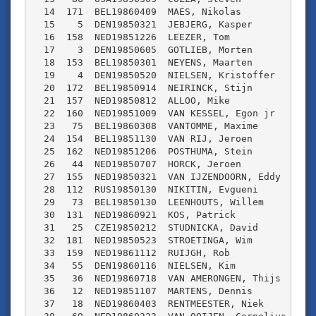
  14  171  BEL19860409  MAES, Nikolas            WA
  15    5  DEN19850321  JEBJERG, Kasper          PH
  16  158  NED19851226  LEEZER, Tom              LU
  17    3  DEN19850605  GOTLIEB, Morten          PH
  18  153  BEL19850301  NEYENS, Maarten          SP
  19    4  DEN19850520  NIELSEN, Kristoffer      PH
  20  172  BEL19850914  NEIRINCK, Stijn          WA
  21  157  NED19850812  ALLOO, Mike              LU
  22  160  NED19851009  VAN KESSEL, Egon jr      LU
  23   75  BEL19860308  VANTOMME, Maxime         VL
  24  154  BEL19851130  VAN RIJ, Jeroen          SP
  25  162  NED19851206  POSTHUMA, Stein          LU
  26   44  NED19850707  HORCK, Jeroen            OL
  27  155  NED19850321  VAN IJZENDOORN, Eddy     SP
  28  112  RUS19850130  NIKITIN, Evgueni         RU
  29   73  BEL19850130  LEENHOUTS, Willem        VL
  30  131  NED19860921  KOS, Patrick             NG
  31   25  CZE19850212  STUDNICKA, David         TS
  32  181  NED19850523  STROETINGA, Wim          TM
  33  159  NED19861112  RUIJGH, Rob              LU
  34   55  DEN19860116  NIELSEN, Kim             DE
  35   36  NED19860718  VAN AMERONGEN, Thijs     ON
  36   12  NED19851107  MARTENS, Dennis          ZV
  37   18  NED19860403  RENTMEESTER, Niek        TM