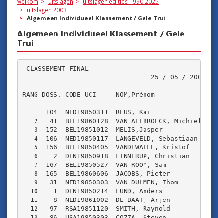
welkom
uitslagen
uitslagen edities 1990-2025
uitslagen 2003
Algemeen Individueel Klassement / Gele Trui
Algemeen Individueel Klassement / Gele
Trui
 CLASSEMENT FINAL

                                 25 / 05 / 2003

RANG DOSS. CODE UCI     NOM,Prénom               EQ
   1  104  NED19850311  REUS, Kai                NH
   2   41  BEL19860128  VAN AELBROECK, Michiel   VE
   3  152  BEL19851012  MELIS,Jasper             SP
   4  106  NED19850117  LANGEVELD, Sebastiaan    NH
   5  156  BEL19850405  VANDEWALLE, Kristof      SP
   6    2  DEN19850918  FINNERUP, Christian      PH
   7  167  BEL19850527  VAN ROOY, Sam            WT
   8  165  BEL19860606  JACOBS, Pieter           WT
   9   31  NED19850303  VAN DULMEN, Thom         ON
  10    1  DEN19850214  LUND, Anders             PH
  11    8  NED19861002  DE BAAT, Arjen           ZV
  12   97  RSA19851120  SMITH, Raynold           DJ
  13   86  USA19850303  COZZA, Steven            US