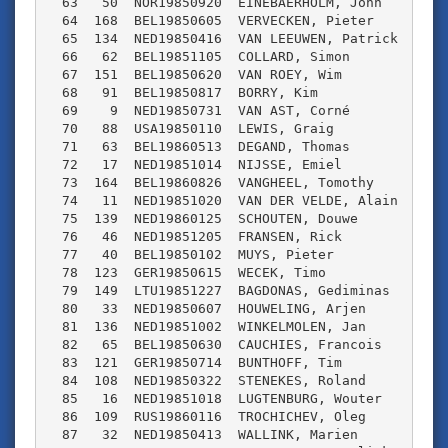
  63   50  NOR19850920  EINEBAERHOLM, John       NO
  64  168  BEL19850605  VERVECKEN, Pieter        WT
  65  134  NED19850416  VAN LEEUWEN, Patrick     ZO
  66   62  BEL19851105  COLLARD, Simon           BE
  67  151  BEL19850620  VAN ROEY, Wim            SP
  68   91  BEL19850817  BORRY, Kim               SM
  69    9  NED19850731  VAN AST, Corné           ZV
  70   88  USA19850110  LEWIS, Graig             US
  71   63  BEL19860513  DEGAND, Thomas           BE
  72   17  NED19851014  NIJSSE, Emiel            TM
  73  164  BEL19860826  VANGHEEL, Tomothy        WT
  74   11  NED19851020  VAN DER VELDE, Alain     ZV
  75  139  NED19860125  SCHOUTEN, Douwe          ZH
  76   46  NED19851205  FRANSEN, Rick            OL
  77   40  BEL19850102  MUYS, Pieter             VE
  78  123  GER19850615  WECEK, Timo              DU
  79  149  LTU19851227  BAGDONAS, Gediminas      LI
  80   33  NED19850607  HOUWELING, Arjen         ON
  81  136  NED19851002  WINKELMOLEN, Jan         ZO
  82   65  BEL19850630  CAUCHIES, Francois       BE
  83  121  GER19850714  BUNTHOFF, Tim            DU
  84  108  NED19850322  STENEKES, Roland         NH
  85   16  NED19851018  LUGTENBURG, Wouter       TM
  86  109  RUS19860116  TROCHICHEV, Oleg         RU
  87   32  NED19850413  WALLINK, Marien          ON