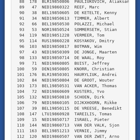
  88  178  BLR19850806  PAULIUKOVICH, Aliaksandr WR
  89   47  NED19860322  REEF, Marc               OL
  90   38  BEL19850605  DE KETELTE, Kenny        VE
  91   34  NED19850613  TIMMER, Albert           ON
  92   66  BEL19850530  POLAZZI, Michael         BE
  93   53  NOR19850524  SOMMERSETH, Stian        NO
  94  119  NED19851228  VERMEER, Tom             MN
  95  114  RUS19860228  KOSYAKOV, Dmitry         RU
  96  103  NED19850817  BOTMAN, Wim              NH
  97   43  NED19850309  DE JONGE, Maarten        OL
  98  133  NED19850714  DE WAAL, Roy             ZO
  99   71  NED19860805  BUIST, Jeffrey           JV
 100   59  DEN19850805  KNORR, Christian         DE
 101  176  BLR19850301  HAURYLIUK, Andrei        WR
 102   84  NED19850804  DE GROOT, Wouter         WW
 103  173  BEL19850531  VAN ACKER, Thomas        WA
 104   72  NED19860609  KUSTERS, Yvo             JV
 105  132  NED19850810  SCHOEN, Dirk             NG
 106   79  NED19860105  DIJKXHOORN, Rikke        WW
 107   39  BEL19850115  DE VREESE, Benedikt      VE
 108  147  LTU19860928  TAREILIS, Tomas          LI
 109   15  NED19850717  ISRAEL, Pieter           TM
 110  144  NED19860713  VAN DER VALK, Sjon       ZH
 111  163  BEL19851213  VERNIE, Jimmy            WT
 112  120  NED19860507  VAN DER ZWET, Arno       MN