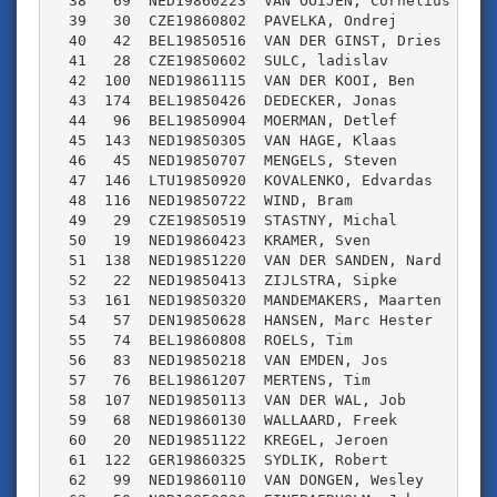
  38   69  NED19860223  VAN OOIJEN, Cornelius    JV
  39   30  CZE19860802  PAVELKA, Ondrej          TS
  40   42  BEL19850516  VAN DER GINST, Dries     VE
  41   28  CZE19850602  SULC, ladislav           TS
  42  100  NED19861115  VAN DER KOOI, Ben        DJ
  43  174  BEL19850426  DEDECKER, Jonas          WA
  44   96  BEL19850904  MOERMAN, Detlef          SM
  45  143  NED19850305  VAN HAGE, Klaas          ZH
  46   45  NED19850707  MENGELS, Steven          OL
  47  146  LTU19850920  KOVALENKO, Edvardas      LI
  48  116  NED19850722  WIND, Bram               MN
  49   29  CZE19850519  STASTNY, Michal          TS
  50   19  NED19860423  KRAMER, Sven             NR
  51  138  NED19851220  VAN DER SANDEN, Nard     ZO
  52   22  NED19850413  ZIJLSTRA, Sipke          NR
  53  161  NED19850320  MANDEMAKERS, Maarten     LU
  54   57  DEN19850628  HANSEN, Marc Hester      DE
  55   74  BEL19860808  ROELS, Tim               VL
  56   83  NED19850218  VAN EMDEN, Jos           WW
  57   76  BEL19861207  MERTENS, Tim             VL
  58  107  NED19850113  VAN DER WAL, Job         NH
  59   68  NED19860130  WALLAARD, Freek          JV
  60   20  NED19851122  KREGEL, Jeroen           NR
  61  122  GER19860325  SYDLIK, Robert           DU
  62   99  NED19860110  VAN DONGEN, Wesley       DJ