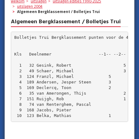
welkom
uitslagen
uitslagen edities 1990-2025
uitslagen 2004
Algemeen Bergklassement / Bolletjes Trui
Algemeen Bergklassement / Bolletjes Trui
Bolletjes Trui Bergklassement punten voor de 4e Eta
Kls   Deelnemer                   --1-- --2-- --3-
  1   32 Gesink, Robert                     5     
  2   49 Schaer, Michael                    3     
  3  124 Franzl, Michael              5           
  4  189 Andersen, Jesper Steen       3           
  5  169 Declercq, Toon               2           
  6   35 van Amerongen, Thijs               2     
  7  151 Ruijgh, Rob                        1     
  8   74 van Renterghem, Pascal                   
  9  168 Jacobs, Pieter                           