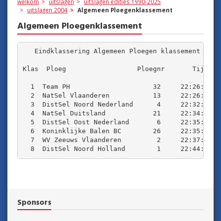
welkom
uitslagen
uitslagen edities 1990-2025
uitslagen 2004
Algemeen Ploegenklassement
Algemeen Ploegenklassement
   Eindklassering Algemeen Ploegen klassement

Klas  Ploeg                  Ploegnr       Tijd    
  1  Team PH                     32     22:26:06   
  2  NatSel Vlaanderen           13     22:26:12   
  3  DistSel Noord Nederland      4     22:32:05   
  4  NatSel Duitsland            21     22:34:02   
  5  DistSel Oost Nederland       6     22:35:07   
  6  Koninklijke Balen BC        26     22:35:44   
  7  WV Zeeuws Vlaanderen         2     22:37:33   
Sponsors