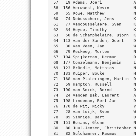
 57   19 Adams, Joeri             A
 58  156 Verwaest, Kevin          N
 59   55 Rowe, Matthew            N
 60   74 Debusschere, Jens        K
 61   77 Vandousselaere, Sven     K
 62   34 Heyse, Timothy           K
 63   50 de Schamphelaire, Bjorn  K
 64  113 van der Sanden, Geert    D
 65   30 van Veen, Jan            W
 66   79 Reckweg, Morten          N
 67  194 Spijkerman, Herman       D
 68  177 Conzelmann, Benjamin     L
 69  123 Brändle, Matthias        N
 70  133 Kuiper, Bouke            H
 71  168 van Plateringen, Martin  D
 72   59 Hampton, Russell         N
 73  190 van Snick, Bernd         O
 74   24 Vanden Bak, Laurent      A
 75  198 Lindeman, Bert-Jan       D
 76  170 de Wit, Nicky            V
 77   28 van Luijk, Sven          W
 78   85 Sinnige, Bart            D
 79  151 Bomans, Glenn            N
 80   80 Juul-Jensen, Christopher N
 81   82 Guldhammer, Rasmus       N