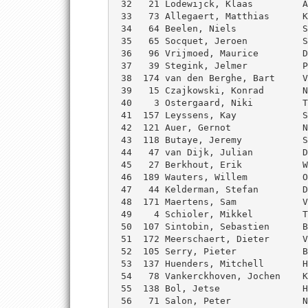
 32   21 Lodewijck, Klaas         A
 33   73 Allegaert, Matthias      K
 34   64 Beelen, Niels            S
 35   65 Socquet, Jeroen          S
 36   96 Vrijmoed, Maurice        D
 37   39 Stegink, Jelmer          P
 38  174 van den Berghe, Bart     V
 39   15 Czajkowski, Konrad       N
 40    3 Ostergaard, Niki         T
 41  157 Leyssens, Kay            S
 42  121 Auer, Gernot             N
 43  118 Butaye, Jeremy           S
 44   47 van Dijk, Julian         D
 45   27 Berkhout, Erik           W
 46  189 Wauters, Willem          O
 47   44 Kelderman, Stefan        D
 48  171 Maertens, Sam            V
 49    4 Schioler, Mikkel         T
 50  107 Sintobin, Sebastien      B
 51  172 Meerschaert, Dieter      V
 52  105 Serry, Pieter            B
 53  137 Huenders, Mitchell       H
 54   78 Vankerckhoven, Jochen    K
 55  138 Bol, Jetse               H
 56   71 Salon, Peter             N