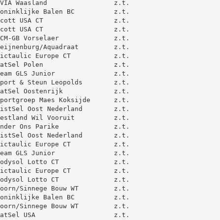
VIA Waasland                 z.t.

oninklijke Balen BC          z.t.

cott USA CT                  z.t.

cott USA CT                  z.t.

CM-GB Vorselaer              z.t.

eijnenburg/Aquadraat         z.t.

ictaulic Europe CT           z.t.

atSel Polen                  z.t.

eam GLS Junior               z.t.

port & Steun Leopolds        z.t.

atSel Oostenrijk             z.t.

portgroep Maes Koksijde      z.t.

istSel Oost Nederland        z.t.

estland Wil Vooruit          z.t.

nder Ons Parike              z.t.

istSel Oost Nederland        z.t.

ictaulic Europe CT           z.t.

eam GLS Junior               z.t.

odysol Lotto CT              z.t.

ictaulic Europe CT           z.t.

odysol Lotto CT              z.t.

oorn/Sinnege Bouw WT         z.t.

oninklijke Balen BC          z.t.

oorn/Sinnege Bouw WT         z.t.

atSel USA                    z.t.
