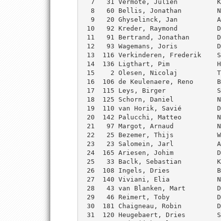
  7   31 Vermote, Juliën          K
  8   60 Bellis, Jonathan         N
  9   20 Ghyselinck, Jan          A
 10   92 Kreder, Raymond          D
 11   91 Bertrand, Jonathan       D
 12   93 Wagemans, Joris          D
 13  116 Verkinderen, Frederik    S
 14  136 Ligthart, Pim            H
 15    2 Olesen, Nicolaj          T
 16  106 de Keulenaere, Reno      B
 17  115 Leys, Birger             S
 18  125 Schorn, Daniel           N
 19  110 van Horik, Savié         D
 20  142 Palucchi, Matteo         N
 21   97 Margot, Arnaud           N
 22   25 Bezemer, Thijs           W
 23   23 Salomein, Jarl           A
 24  165 Ariesen, Johim           D
 25   33 Baclk, Sebastian         K
 26  108 Ingels, Dries            B
 27  140 Viviani, Elia            N
 28   43 van Blanken, Mart        D
 29   46 Reimert, Toby            D
 30  181 Chaigneau, Robin         D
 31  120 Heugebaert, Dries        S