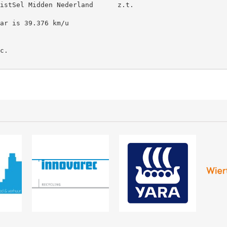
istSel Midden Nederland      z.t.

ar is 39.376 km/u

c.  
