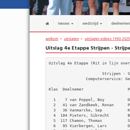
nieuws
wedstrijd
deelnemer
welkom
uitslagen
uitslagen edities 1990-2025
Uitslag 4e Etappe Strijpen - Strijp
Uitslag 4e Etappe (Rit in lijn over
                       Strijpen - S
                Computerservice: Ge
Klas  Deelnemer                   P
  1    7 van Poppel, Boy          D
  2   41 van Zandbeek, Ronan      P
  3   36 Vanmarcke, Sep           K
  4  104 Pieters, Sibrecht        B
  5  117 Chamon, Thomas           S
  6   95 Vierbergen, Lars         D