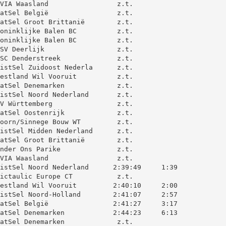
VIA Waasland                 z.t.

atSel België                 z.t.

atSel Groot Brittanië        z.t.

oninklijke Balen BC          z.t.

oninklijke Balen BC          z.t.

SV Deerlijk                  z.t.

SC Denderstreek              z.t.

istSel Zuidoost Nederla      z.t.

estland Wil Vooruit          z.t.

atSel Denemarken             z.t.

istSel Noord Nederland       z.t.

V Württemberg                z.t.

atSel Oostenrijk             z.t.

oorn/Sinnege Bouw WT         z.t.

istSel Midden Nederland      z.t.

atSel Groot Brittanië        z.t.

nder Ons Parike              z.t.

VIA Waasland                 z.t.

istSel Noord Nederland      2:39:49     1:39

ictaulic Europe CT           z.t.

estland Wil Vooruit         2:40:10     2:00

istSel Noord-Holland        2:41:07     2:57

atSel België                2:41:27     3:17

atSel Denemarken            2:44:23     6:13

atSel Denemarken             z.t.
