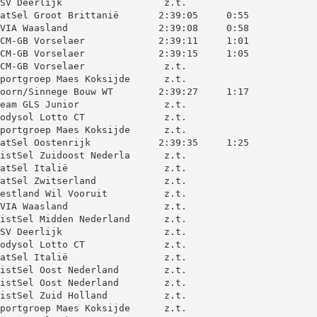
SV Deerlijk                  z.t.

atSel Groot Brittanië       2:39:05     0:55

VIA Waasland                2:39:08     0:58

CM-GB Vorselaer             2:39:11     1:01

CM-GB Vorselaer             2:39:15     1:05

CM-GB Vorselaer              z.t.

portgroep Maes Koksijde      z.t.

oorn/Sinnege Bouw WT        2:39:27     1:17

eam GLS Junior               z.t.

odysol Lotto CT              z.t.

portgroep Maes Koksijde      z.t.

atSel Oostenrijk            2:39:35     1:25

istSel Zuidoost Nederla      z.t.

atSel Italië                 z.t.

atSel Zwitserland            z.t.

estland Wil Vooruit          z.t.

VIA Waasland                 z.t.

istSel Midden Nederland      z.t.

SV Deerlijk                  z.t.

odysol Lotto CT              z.t.

atSel Italië                 z.t.

istSel Oost Nederland        z.t.

istSel Oost Nederland        z.t.

istSel Zuid Holland          z.t.

portgroep Maes Koksijde      z.t.
