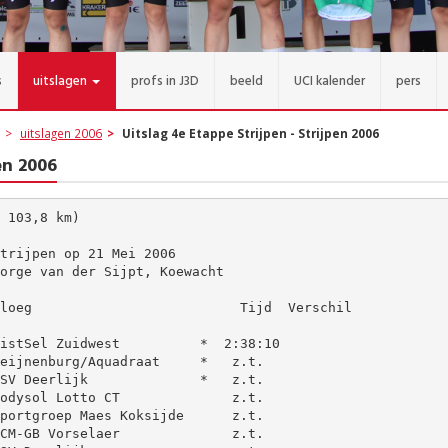
s
uitslagen
profs in J3D
beeld
UCI kalender
pers
uitslagen 2006
Uitslag 4e Etappe Strijpen - Strijpen 2006
en 2006
 103,8 km)

trijpen op 21 Mei 2006

orge van der Sijpt, Koewacht

loeg                          Tijd  Verschil

istSel Zuidwest          *  2:38:10

eijnenburg/Aquadraat     *   z.t.

SV Deerlijk              *   z.t.

odysol Lotto CT              z.t.

portgroep Maes Koksijde      z.t.

CM-GB Vorselaer              z.t.
