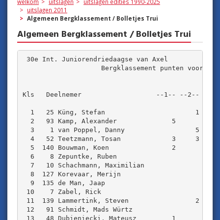
welkom
uitslagen
uitslagen edities 1990-2025
uitslagen 2011
Algemeen Bergklassement / Bolletjes Trui
Algemeen Bergklassement / Bolletjes Trui
 30e Int. Juniorendriedaagse van Axel 

                    Bergklassement punten voor de 4
Kls   Deelnemer                   --1-- --2-- --3-
  1   25 Küng, Stefan                       1     
  2   93 Kamp, Alexander              5           
  3    1 van Poppel, Danny                  5     
  4   52 Teetzmann, Tosan             3     3     
  5  140 Bouwman, Koen                2           
  6    8 Zepuntke, Ruben                          
  7   10 Schachmann, Maximilian                   
  8  127 Korevaar, Merijn                         
  9  135 de Man, Jaap                             
 10    7 Zabel, Rick                              
 11  139 Lammertink, Steven                 2     
 12   91 Schmidt, Mads Würtz                      
 13   48 Dubieniecki, Mateusz         1           