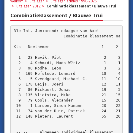
welkom
uitslagen
uitslagen edities 1990-2025
uitslagen 2012
Combinatieklassement / Blauwe Trui
Combinatieklassement / Blauwe Trui
31e Int. Juniorendriedaagse van Axel 

                     Combinatie klassement na de 4e
Kls   Deelnemer                    --1-- --2-- --3-
  1   23 Havik, Piotr                 2     3     2
  2    4 Schmidt, Mads W?rtz          1     1     8
  3   90 Rodhe, Leon                  3     2     5
  4  169 Hofstede, Lennard           18     4     1
  5    5 Svendgaard, Michael C.      11    10     3
  6  178 Leijs, Joeri                12    11     4
  7   80 Rickaert, Jonas             19     5     6
  8  135 Vlietstra, Mike             21    15     7
  9   79 Cools, Alexander            15    26     9
 10    1 Larsen, Simon Hamann        20    22    11
 11   74 van der Duin, Patrick       24    21    10
 12  148 Pieters, Laurent            55    20    12
 --1--  =  Algemeen Individueel klassement
