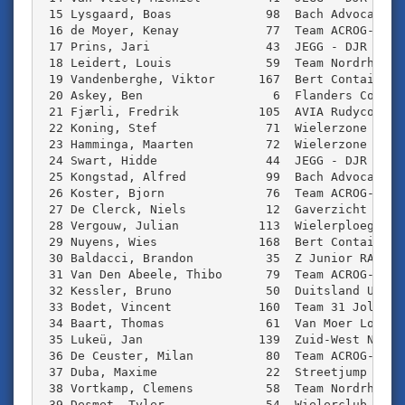
 15 Lysgaard, Boas             98  Bach Advocater-
 16 de Moyer, Kenay            77  Team ACROG-Torm
 17 Prins, Jari                43  JEGG - DJR Acad
 18 Leidert, Louis             59  Team Nordrhein 
 19 Vandenberghe, Viktor      167  Bert Containers
 20 Askey, Ben                  6  Flanders Color 
 21 Fjærli, Fredrik           105  AVIA Rudyco Jan
 22 Koning, Stef               71  Wielerzone Nede
 23 Hamminga, Maarten          72  Wielerzone Nede
 24 Swart, Hidde               44  JEGG - DJR Acad
 25 Kongstad, Alfred           99  Bach Advocater-
 26 Koster, Bjorn              76  Team ACROG-Torm
 27 De Clerck, Niels           12  Gaverzicht EFC-
 28 Vergouw, Julian           113  Wielerploeg Gro
 29 Nuyens, Wies              168  Bert Containers
 30 Baldacci, Brandon          35  Z Junior RACE T
 31 Van Den Abeele, Thibo      79  Team ACROG-Torm
 32 Kessler, Bruno             50  Duitsland U19  
 33 Bodet, Vincent            160  Team 31 Jolly C
 34 Baart, Thomas              61  Van Moer Logist
 35 Lukeü, Jan                139  Zuid-West Neder
 36 De Ceuster, Milan          80  Team ACROG-Torm
 37 Duba, Maxime               22  Streetjump ABLO
 38 Vortkamp, Clemens          58  Team Nordrhein 
 39 Desmet, Tyler              54  Wielerclub Onde