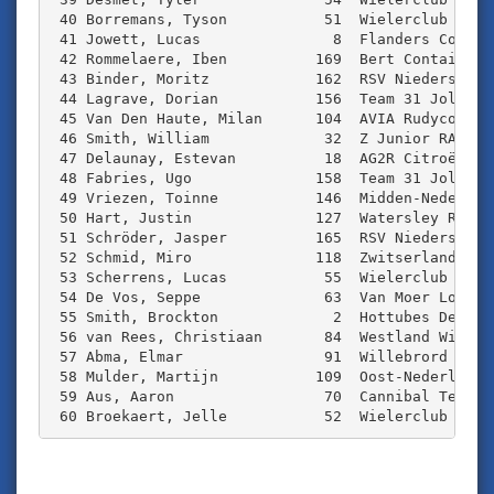
 40 Borremans, Tyson           51  Wielerclub Onde
 41 Jowett, Lucas               8  Flanders Color 
 42 Rommelaere, Iben          169  Bert Containers
 43 Binder, Moritz            162  RSV Niedersachs
 44 Lagrave, Dorian           156  Team 31 Jolly C
 45 Van Den Haute, Milan      104  AVIA Rudyco Jan
 46 Smith, William             32  Z Junior RACE T
 47 Delaunay, Estevan          18  AG2R Citroën U1
 48 Fabries, Ugo              158  Team 31 Jolly C
 49 Vriezen, Toinne           146  Midden-Nederlan
 50 Hart, Justin              127  Watersley R+D J
 51 Schröder, Jasper          165  RSV Niedersachs
 52 Schmid, Miro              118  Zwitserland U19
 53 Scherrens, Lucas           55  Wielerclub Onde
 54 De Vos, Seppe              63  Van Moer Logist
 55 Smith, Brockton             2  Hottubes Develo
 56 van Rees, Christiaan       84  Westland Wil Vo
 57 Abma, Elmar                91  Willebrord Wil 
 58 Mulder, Martijn           109  Oost-Nederland 
 59 Aus, Aaron                 70  Cannibal Team  
 60 Broekaert, Jelle           52  Wielerclub Onde