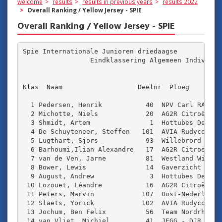
welcome
results
results in previous years
results 2022
Overall Ranking / Yellow Jersey - SPIE
Overall Ranking / Yellow Jersey - SPIE
Spie Internationale Junioren driedaagse

                 Eindklassering Algemeen Individuee
Klas  Naam                   Deelnr  Ploeg        
  1 Pedersen, Henrik           40  NPV Carl RAS Ros
  2 Michotte, Niels            20  AG2R Citroën U1
  3 Shmidt, Artem               1  Hottubes Develo
  4 De Schuyteneer, Steffen   101  AVIA Rudyco Jan
  5 Lugthart, Sjors            93  Willebrord Wil 
  6 Barhoumi,Ilian Alexandre   17  AG2R Citroën U19
  7 van de Ven, Jarne          81  Westland Wil Vo
  8 Bower, Lewis               14  Gaverzicht EFC-L
  9 August, Andrew              3  Hottubes Develo
 10 Lozouet, Léandre           16  AG2R Citroën U1
 11 Peters, Marvin            107  Oost-Nederland 
 12 Slaets, Yorick            102  AVIA Rudyco Jan
 13 Jochum, Ben Felix          56  Team Nordrhein W
 14 van Vliet, Michiel         41  JEGG - DJR Acad