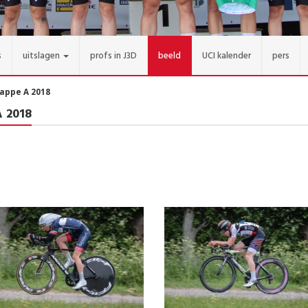
s
uitslagen
profs in J3D
beeld
UCI kalender
pers
tappe A 2018
A 2018