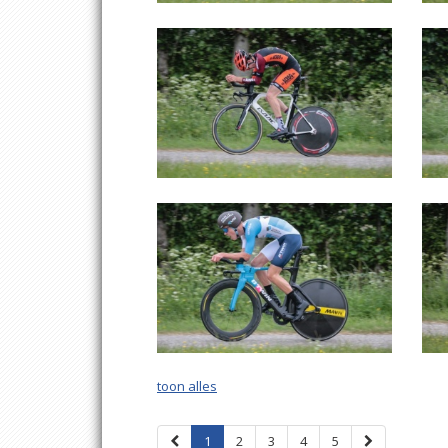
toon alles
1
2
3
4
5