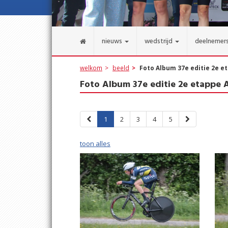
nieuws
wedstrijd
deelnemer
welkom
beeld
Foto Album 37e editie 2e e
Foto Album 37e editie 2e etappe 
1
2
3
4
5
toon alles