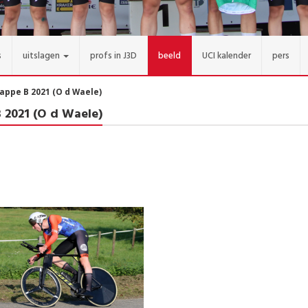
s
uitslagen
profs in J3D
beeld
UCI kalender
pers
appe B 2021 (O d Waele)
 2021 (O d Waele)