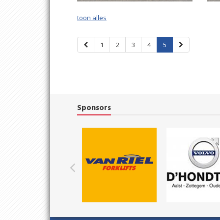
toon alles
1
2
3
4
5
Sponsors
Previous