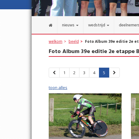
nieuws
wedstrijd
deelnemer
welkom
beeld
Foto Album 39e editie 2e et
Foto Album 39e editie 2e etappe B
1
2
3
4
5
toon alles