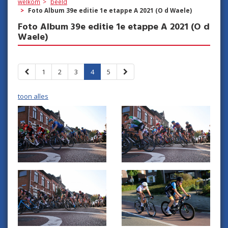
welkom
beeld
Foto Album 39e editie 1e etappe A 2021 (O d Waele)
Foto Album 39e editie 1e etappe A 2021 (O d
Waele)
1
2
3
4
5
toon alles