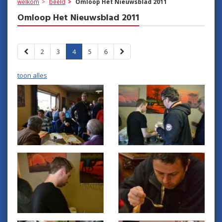
welkom
beeld
Omloop Het Nieuwsblad 2011
Omloop Het Nieuwsblad 2011
2
3
4
5
6
toon alles