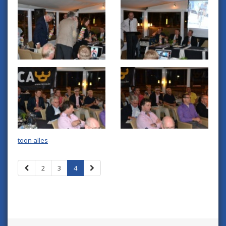
toon alles
2
3
4