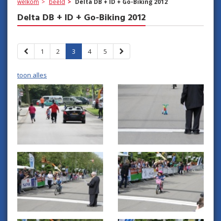
welkom
beeld
Delta DB + ID + Go-Biking 2012
Delta DB + ID + Go-Biking 2012
1
2
3
4
5
toon alles